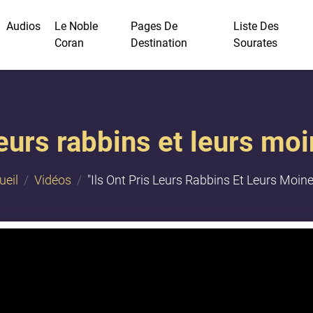
Audios
Le Noble
Pages De
Liste Des
Coran
Destination
Sourates
s leurs rabbins et leurs m
ueil
Vidéos
"​Ils Ont Pris Leurs Rabbins Et Leurs Moi