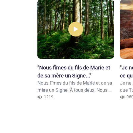
h dit : « Ô
"​Nous fîmes du fils de Marie et
"​Je n
re fin à ta
de sa mère un Signe..."
ce qu
it : « Ô Jésus !
Nous fîmes du fils de Marie et de sa
Je ne 
dire.."
vie terrestre,
mère un Signe. À tous deux, Nous
que Tu
urifier de ceux
donnâmes refuge sur une colline
1219
"Adore
96
re ceux qui
paisible et arrosée de sources.(Al
vôtre"
des infidèles,
Mu'minûn, Les Croyants, 50)
j’étai
ésurrection.
quand 
ue sera votre
étais 
ai entre vous
observ