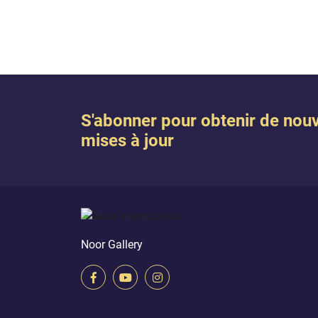
 opposait. (Al
de Tou
La Tab
S'abonner pour obtenir de nouv
mises à jour
Noor Gallery