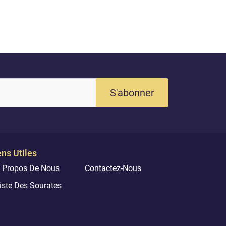
eut.
fait de moi un 
misérable. 33-L
S'abonner
ens Utiles
 Propos De Nous
Contactez-Nous
iste Des Sourates