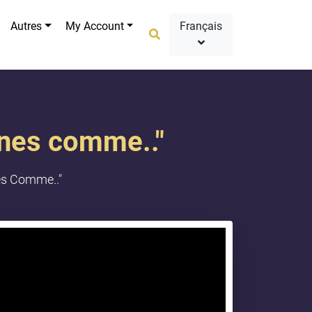
Autres
My Account
Français
oines comme.."
nes Comme.."