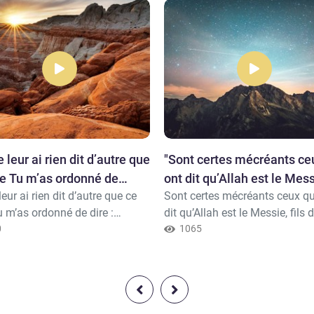
e leur ai rien dit d’autre que
"Sont certes mécréants ce
e Tu m’as ordonné de
ont dit qu’Allah est le Mess
leur ai rien dit d’autre que ce
Sont certes mécréants ceux qu
 m’as ordonné de dire :
dit qu’Allah est le Messie, fils 
z Allah, mon Seigneur et le
0
Marie. Dis-leur : « Qui donc pou
1065
 Tant que j’étais parmi eux,
empêcher Allah d’anéantir le 
s témoin contre eux ; puis
fils de Marie et sa mère, ainsi 
Tu m’eus rappelé vers Toi, Tu
tous ceux qui sont sur terre ? 
Toi-même Celui Qui les
Allah appartient la royauté de
ait attentivement. Car Tu es
et de la terre et de ce qui se tr