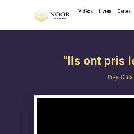
Vidéos
Livres
Cartes
"​Ils ont pri
Page D'acc
{