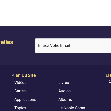
te chose Témoin. (Al Ma'idah,
entre les deux. Il crée ce qu’Il v
le Servie, 117)
Car Allah est de To...
elles
Entrez Votre Email
Plan Du Site
Li
Vidéos
Livres
À
Cartes
Audios
L
Applications
Albums
Topics
Le Noble Coran