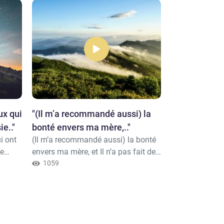
ux qui
"(Il m’a recommandé aussi) la
"Et (le nouvea
ie.."
bonté envers ma mère,.."
suis le servit
i ont
(Il m’a recommandé aussi) la bonté
30-Et (le nouvea
de
envers ma mère, et Il n’a pas fait de
le serviteur d’A
rrait
moi un être arrogant et misérable.
1059
Livre et m’a fai
1005
Messie
(Maryam, Marie, 32)
que je sois bén
que
et m’a recomma
» À
Zakât aussi lon
s cieux
32-(Il m’a rec
ouve
bonté envers ma