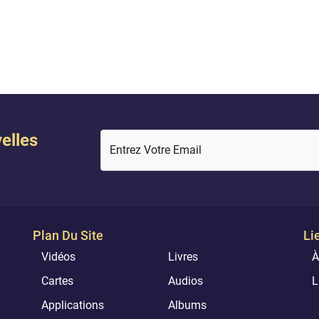
elles
Entrez Votre Email
Plan Du Site
Li
Vidéos
Livres
À
Cartes
Audios
L
Applications
Albums