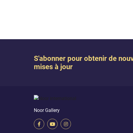
S'abonner pour obtenir de nouv
mises à jour
Noor Gallery