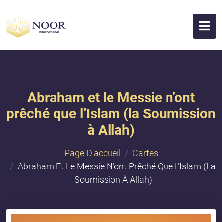
Abraham et le Messie n’ont
prêché que l’Islam (la Soumission
à Allah)
Page D'accueil
Cartes
Abraham Et Le Messie N’ont Prêché Que L’Islam (la
Soumission À Allah)