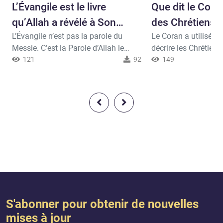
L’Évangile est le livre
Que dit le Cora
qu’Allah a révélé à Son
des Chrétiens?
L’Évangile n’est pas la parole du
Le Coran a utilisé d
serviteur le Messie
Messie. C’est la Parole d’Allah le
décrire les Chrétiens
Créateur du Messie et de tous les
121
92
surprendre. Le Cora
149
prophètes. Allah, exalté soit-Il, a dit :
livre dont sont privé
48-Et Il lui enseignera l’écriture, la
l’ont pas lu jusqu’à p
sagesse, la Thora et l’Évangile. (Âl-
exalté soit-Il, a dit:
Imrân, La Famille d’Imrân)
que les plus farouc
aux croyants sont les
associâtres; et que c
plus portés à leur té
S'abonner pour obtenir de nouvelles
mises à jour