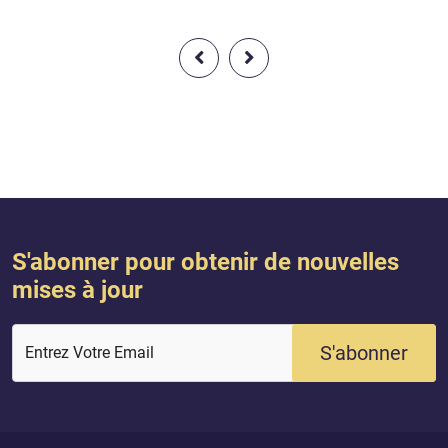
envoyé Jésus, fils de Marie, qui est
d’Allah. Allah, exalté s
venu confirmer ce qu’il y avait avant
Et s’ils avaient appli
lui dans la Torah. Nous lui avons
Torah, l’Évangile et c
donné l’Évangile contenant une
révélé de leur Seigneu
orientation juste (hudâ) et une
joui pleinement de t
lumière, confirmant encore ce qu...
qui les en...
S'abonner pour obtenir de nouvelles
mises à jour
S'abonner
Entrez Votre Email