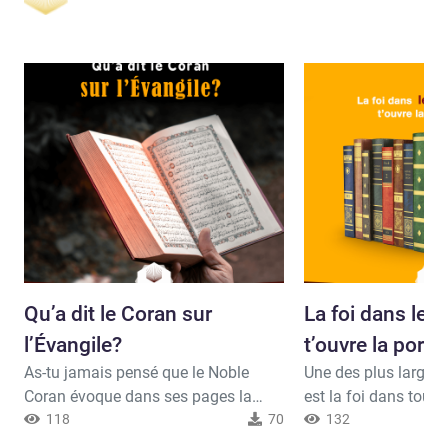
Qu’a dit le Coran sur
La foi dans les 
l’Évangile?
t’ouvre la porte
As-tu jamais pensé que le Noble
Une des plus larges 
Coran évoque dans ses pages la
est la foi dans tous l
Torah et l’Évangile? Allah, exalté soit-
118
70
d’Allah, sans faire d
132
Il a dit : 46-Nous avons, après eux,
entre eux. Ce sont to