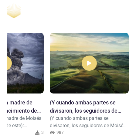
a la madre de
​{Y cuando ambas partes se
l nacimiento de
divisaron, los seguidores de
 la madre de Moisés
{Y cuando ambas partes se
talo.."
Moisés .."
to de este):
divisaron, los seguidores de Moisés
 cuando temas por
3
dijeron: “Nos alcanzarán con toda
987