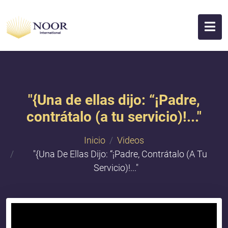
"​{Una de ellas dijo: “¡Padre,
contrátalo (a tu servicio)!..."
Inicio
Videos
"​{Una De Ellas Dijo: “¡Padre, Contrátalo (a Tu
Servicio)!..."
{