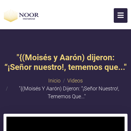
"​{(Moisés y Aarón) dijeron:
“¡Señor nuestro!, tememos que..."
Inicio
Videos
"​{(Moisés Y Aarón) Dijeron: “¡Señor Nuestro!,
Tememos Que..."
{