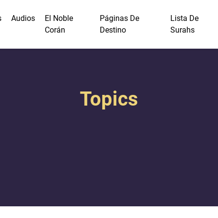
s
Audios
El Noble
Páginas De
Lista De
Corán
Destino
Surahs
Topics