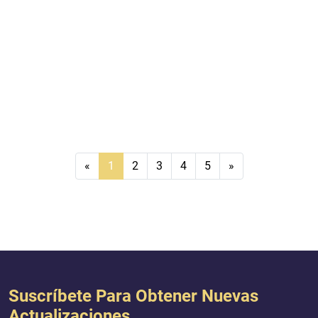
«
1
2
3
4
5
»
Suscríbete Para Obtener Nuevas
Actualizaciones