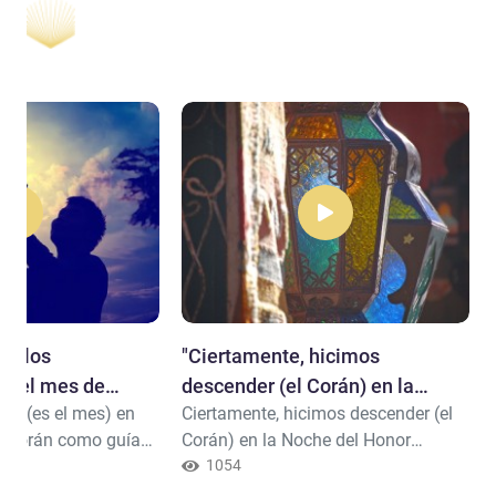
an los
"​Ciertamente, hicimos
n el mes de
descender (el Corán) en la
án (es el mes) en
Ciertamente, hicimos descender (el
Noche del Honor ..."
l Corán como guía
Corán) en la Noche del Honor
s con pruebas
(Lailatul Qadr). (1) ¿Y sabes qué es
1054
rlos y hacerles
realmente la Noche del Honor ?(2)