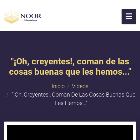
"¡Oh, creyentes!, coman de las
cosas buenas que les hemos..."
Inicio
Videos
"¡Oh, Creyentes!, Coman De Las Cosas Buenas Que
Les Hemos..."
{