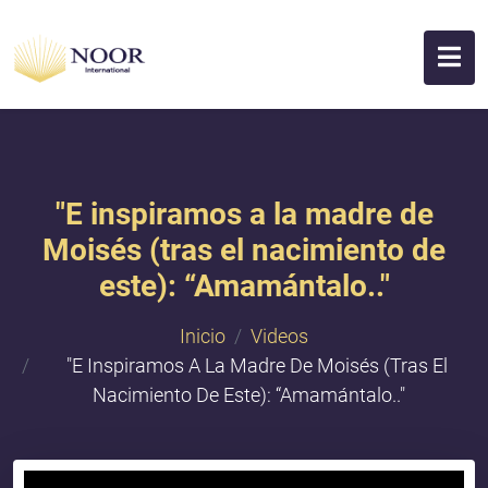
"E inspiramos a la madre de
Moisés (tras el nacimiento de
este): “Amamántalo.."
Inicio
Videos
"E Inspiramos A La Madre De Moisés (tras El
Nacimiento De Este): “Amamántalo.."