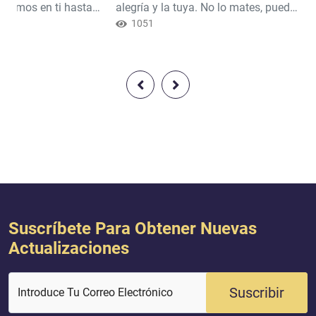
eeremos en ti hasta
alegría y la tuya. No lo mates, puede
lah con claridad».
que nos sea de alguna utilidad o
1051
is alcanzados por un
podemos tomarlo como hijo». Y
lminó) mientras
no intuían (lo que sucedería). [Corán
 2:55)
28: 9]
Suscríbete Para Obtener Nuevas
Actualizaciones
Suscribir
Introduce Tu Correo Electrónico