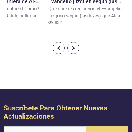
roviniera de Al-
Evangelio juzguen según (las
an sobre el Corán?
Que quienes recibieron el Evangelio
leyes)..."
de Al-lah, hallarían
juzguen según (las leyes) que Al-lah
 contradicciones.
reveló en él. Y quienes no juzguen
832
conforme a lo que Al-lah ha
revelado, esos serán los rebeldes
(por desobedecer a Al-lah y por
preferir la falsedad a la verdad).
Corán (5:47)
Suscríbete Para Obtener Nuevas
Actualizaciones