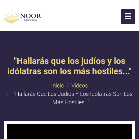
"​Hallarás que los judíos y los
idólatras son los más hostiles..."
Inicio
Videos
"​Hallarás Que Los Judíos Y Los Idólatras Son Los
Más Hostiles..."
{