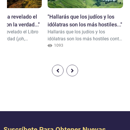
 te ha revelado el
"​Hallarás que los judíos y los
) con la verdad..."
idólatras son los más hostiles..."
ha revelado el Libro
Hallarás que los judíos y los
 verdad (¡oh,
idólatras son los más hostiles contra
nfirmando los
los creyentes, mientras que los más
1093
precedieron, y Quien
próximos a apreciarlos son quienes
el Evangelio, Corán
se llaman a sí mismos cristianos. Y
esto se debe a que entre ellos hay
sacerdotes y monjes que no son
arrogantes (ante la verdad y la
aceptan). Corán (5:82)
Suscríbete Para Obtener Nuevas