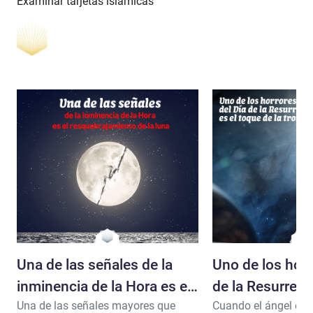
Examinar tarjetas islámicas
Una de las señales de la
Uno de los horr
inminencia de la Hora es el
de la Resurrecc
Una de las señales mayores que
Cuando el ángel enc
resquebrajamiento de la
toque de la tr