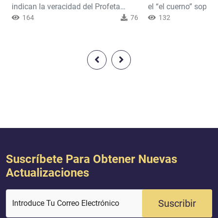
indican la veracidad del Profeta
el “el cuerno” sople
luna
Muhammad, la paz y las
164
76
la destrucción del m
132
bendiciones de Al-lah sean con él,
las montañas saldrá
fue que, cuando los desmentidores
romperán y serán pu
de su prédica le pidieron que
ese momento comen
produjera un milagro que sustentara
Resurrección.Al-lah 
lo que decía, él apuntó hacia la luna
trompeta sea sopla
y esta se partió en dos, y hasta hoy
vez y la tierra y la
quedan las huellas de ello.Al-lah
elevadas y choquen
dijo: {El Día del J...
otras, ento...
Suscríbete Para Obtener Nuevas
Actualizaciones
Suscribir
Introduce Tu Correo Electrónico