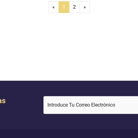
«
1
2
»
as
Introduce Tu Correo Electrónico