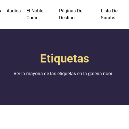
s
Audios
El Noble
Páginas De
Lista De
Corán
Destino
Surahs
Etiquetas
Ver la mayoría de las etiquetas en la galería noor ..