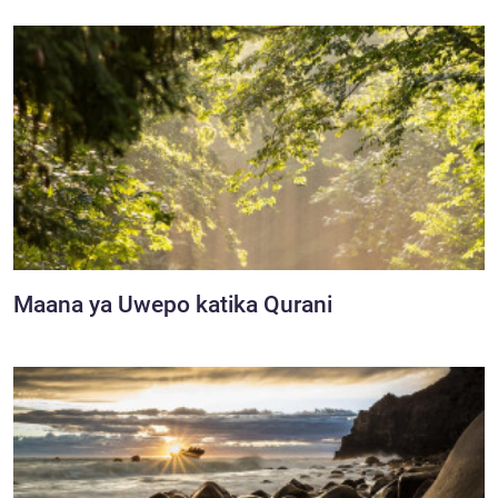
Maana ya Uwepo katika Qurani