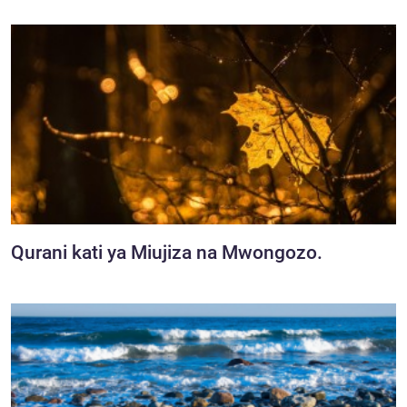
Qurani kati ya Miujiza na Mwongozo.