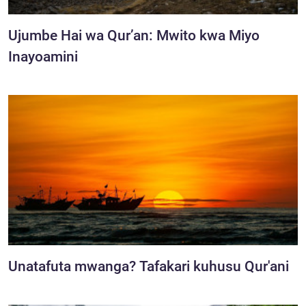
Ujumbe Hai wa Qur’an: Mwito kwa Miyo
Inayoamini
Unatafuta mwanga? Tafakari kuhusu Qur'ani