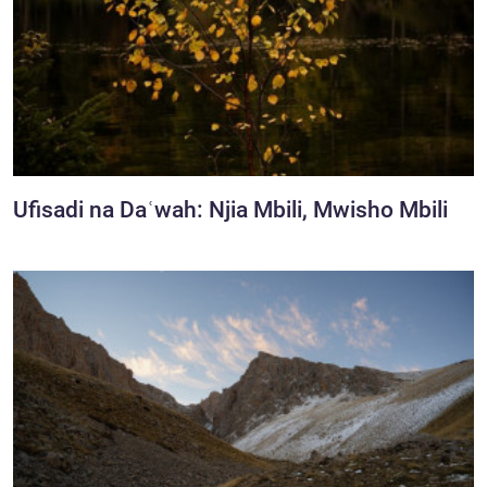
Ufisadi na Daʿwah: Njia Mbili, Mwisho Mbili