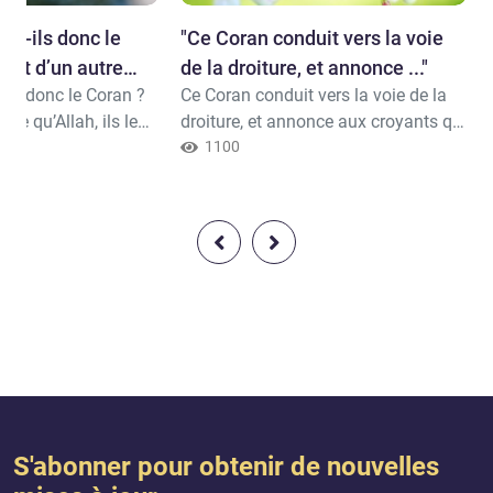
ent-ils donc le
"​Ce Coran conduit vers la voie
nait d’un autre
de la droiture, et annonce ..."
ils donc le Coran ?
Ce Coran conduit vers la voie de la
utre qu’Allah, ils le
droiture, et annonce aux croyants qui
fé de contradictions.
accomplissent les bonnes œuvres
1100
qu’ils seront grandement
récompensés, Coran (17:9)
S'abonner pour obtenir de nouvelles