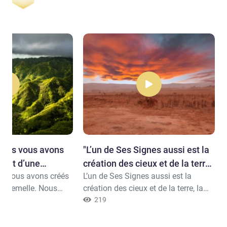
Nous vous avons
"L’un de Ses Signes aussi est la
e et d’une
création des cieux et de la terre,
s vous avons créés
L’un de Ses Signes aussi est la
..."
ne femelle. Nous
création des cieux et de la terre, la
us des nations et
diversité de vos langues et de vos
219
 que vous vous
couleurs. Il y a certes là des Signes
e vous. Le plus
pour ceux qui savent.