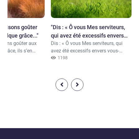
 faisons goûter
"Dis : « Ô vous Mes serviteurs,
elque grâce..."
qui avez été excessifs envers
isons goûter aux
Dis : « Ô vous Mes serviteurs, qui
vous-mêmes !..."
grâce, ils s’en
avez été excessifs envers vous-
is si un malheur les
mêmes ! Ne désespérez point de la
1198
s oeuvres commises
miséricorde d’Allah, car Allah
mains, les voilà
pardonne tous les péchés, Lui Qui
Rûm, Les Romains,
est l’Absoluteur, le Tout
Miséricordieux.(Az-Zumar, Les
Groupes, 53)