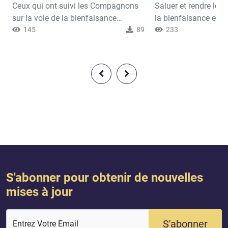
Ceux qui ont suivi les Compagnons
Saluer et rendre le sa
sur la voie de la bienfaisance
la bienfaisance entr
concernant la croyance, les paroles
145
89
prône l'islam.Allah, ex
233
et les actes, en quête de l'agrément
:Lorsqu’il vous est a
d'Allah, ceux-là seront agréés par
adressez-en un meill
Allah pour leur obéissance à Allah et
même salut. Allah p
à Son Prophète.Allah, exalté soit-Il, a
Toute chose. (An Ni
dit :Les (tout premiers) précurseurs
Femmes, 86)
parmi les Émigrés (Muhâjirîn) et les
Alliés (Ançâr), ainsi que...
S'abonner pour obtenir de nouvelles
mises à jour
S'abonner
Entrez Votre Email