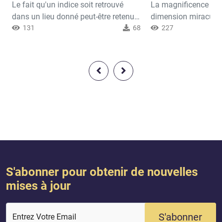
Le fait qu'un indice soit retrouvé
La magnificence du 
dans un lieu donné peut-être retenu
dimension miraculeu
comme preuve d'un crime entraînant
131
68
dans sa composition
227
la prononciation d'une sentence .
de ses versets. Les 
Trouver une cause à toute action et à
pourraient , même s’i
tout mouvement est une loi ancrée
main forte, produire
dans l'esprit humain qui n'a besoin
soit semblable à cel
ni d'être prouvée ni d'être discutée.
Quiconque le lit en e
Pour les athées, c'est une question
s’il était révélé à u
au sujet de laqu...
s’en affaisserait et s
S'abonner pour obtenir de nouvelles
mises à jour
S'abonner
Entrez Votre Email