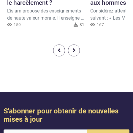
le harcèlement ?
aux hommes se
L'islam propose des enseignements
Considérez attentive
de haute valeur morale. Il enseigne à
suivant : « Les Musu
l'homme de respecter son semblable
159
81
Musulmanes, les cro
167
qui jouit d'une sacralité qui ne doit
croyantes, les soumi
pas être transgressée. Il a fait du
soumises, les loyaux 
respect de l'honneur un de ses
les endurants et les
grands objectifs. La loi islamique
et celles qui se recue
rejette toutes les excuses et tous les
celles qui font la cha
moyens qui peuvent être utilisés
et les jeûneuses, ceu
pour s'en prendre à l'honneur d...
préservent leur chaste
S'abonner pour obtenir de nouvelles
mises à jour