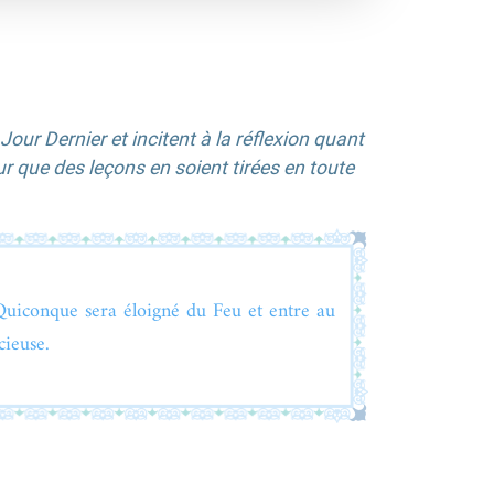
our Dernier et incitent à la réflexion quant
ur que des leçons en soient tirées en toute
Quiconque sera éloigné du Feu et entre au
cieuse.