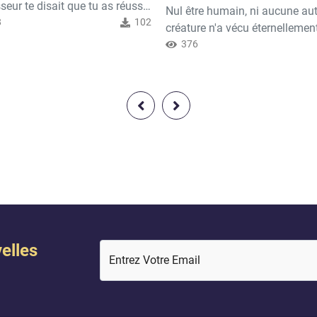
seur te disait que tu as réussi
Nul être humain, ni aucune aut
xamen avant de l'avoir passé?
8
102
créature n'a vécu éternellemen
ament aurait-il une
Tous les hommes sont appelé
376
onque valeur ? Évidemment,
mourir et seul restera le Créat
Par comparaison, la vie aurait-
cet univers. Apprends donc à 
n valeur ou un but sans qu'il y
connaître et adore-Le, car Lui-
 jugement après la mort suivi
est digne d'être adoré Allah, ex
 récompense ou d'un
soit-Il a dit : Toute âme goûter
nt ? Allah, exalté soit-Il...
mort. Mais vous aurez votre
rétribution en entier au Jour de
Rés...
elles
Entrez Votre Email