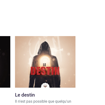
Le destin
Quelle app
Il n'est pas possible que quelqu'un
les êtres h