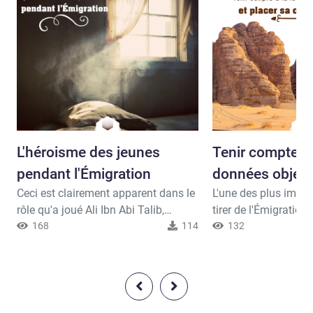
L'héroisme des jeunes
Tenir compte à 
pendant l'Émigration
données objectiv
Ceci est clairement apparent dans le
L'une des plus impor
placer sa confi
rôle qu'a joué Ali Ibn Abi Talib,
tirer de l'Émigration 
Allah
qu'Allah soit satisfait de lui, lorsqu'il
168
114
Prophète l'a planifié
132
dormit sur la couche du Prophète,
compte de toutes le
que le salut et la bénédiction d'Allah
objectives avant
soient sur lui, la nuit où eut lieu
d'émigrer https://no
l'Émigration.https://noorinternationa
et/...
l.net/...