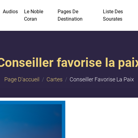
Audios
Le Noble
Pages De
Liste Des
Coran
Destination
Sourates
Conseiller favorise la pai
Page D'accueil
Cartes
Conseiller Favorise La Paix