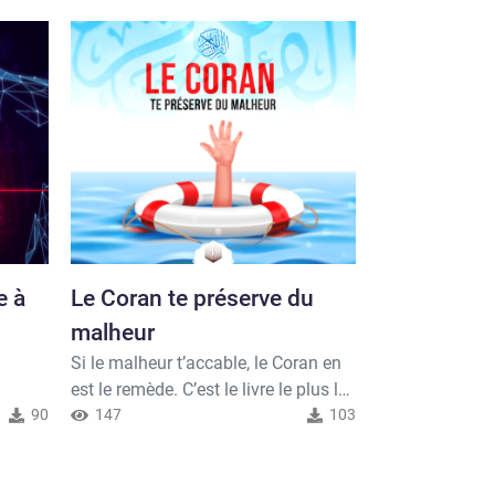
e à
Le Coran te préserve du
Il t’incomb
Beaucoup d’ent
malheur
question : qu’y-
Si le malheur t’accable, le Coran en
Allah t’informe
301
est le remède. C’est le livre le plus lu
après ta mort 
afin
90
dans l’histoire : lis-le et apprécie son
147
103
alors détermine
 et
écoute. Allah, exalté soit-Il a dit:
maintenant. Alla
llah,
Nous ne t’avons pas révélé le Coran
Le jour où (ce t