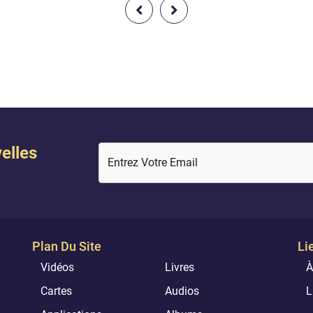
faisons goûter aux hommes
exalté soit-Il a dit: Ô hommes ! 
e grâce, ils s’en réjouissent ;
vous est venu une exhortation
i un malheur les atteint pour
votre Seigneur, un remède (pou
euvres commises de leurs
maux) contenus dans les poitr
s mains, les voilà consternés.
une juste direction vers la véri
(hudâ)...
elles
Entrez Votre Email
Plan Du Site
Li
Vidéos
Livres
À
Cartes
Audios
L