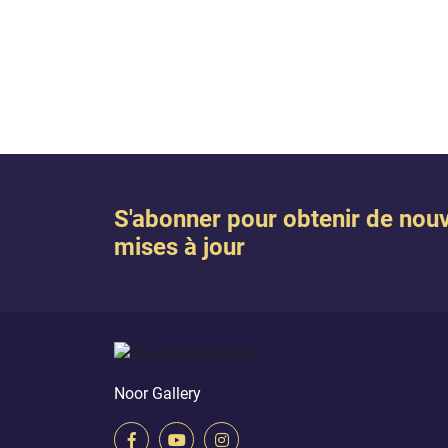
Nous 
soit-Il a dit: Dis : « Ô vous Mes
quelqu
serviteurs, qui avez été excessifs
mais s
envers vous-mêmes ! Ne désespérez
les o
point...
propre
(A...
S'abonner pour obtenir de nouv
mises à jour
Noor Gallery