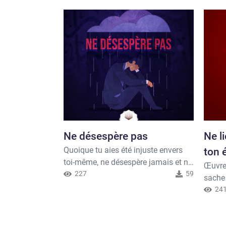
Ne désespère pas
Ne l
Quoique tu aies été injuste envers
ton 
toi-même, ne désespère jamais et ne
Œuvre
sois pas affligé car tu as un
227
59
sache 
Seigneur qui pardonne et fait
Puissa
24
miséricorde et qui ne ferme pas les
cherch
portes à ta face. Apprends donc à le
Allah,
connaître maintenant. Allah, exalté