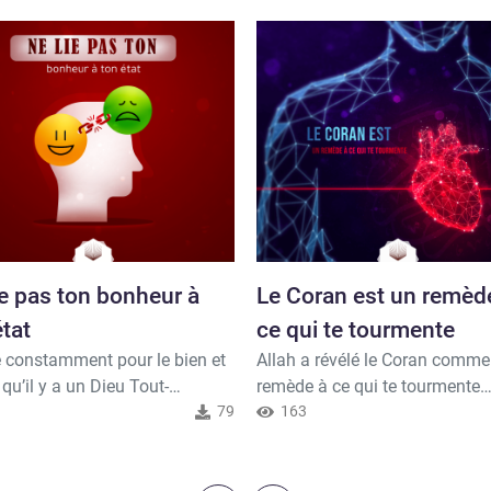
ie pas ton bonheur à
Le Coran est un remèd
état
ce qui te tourmente
 constamment pour le bien et
Allah a révélé le Coran comme
qu’il y a un Dieu Tout-
remède à ce qui te tourmente
nt qui te destine au bien, alors
1
79
comme le doute et l’ignorance 
163
e-Le, car c’est ton Créateur.
que tu ne restes pas préoccupé
 exalté soit-Il a dit: Lorsque
hésitant. Veille donc à le lire. A