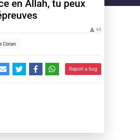
ce en Allah, tu peux
 épreuves
65
e Coran
Report a bug