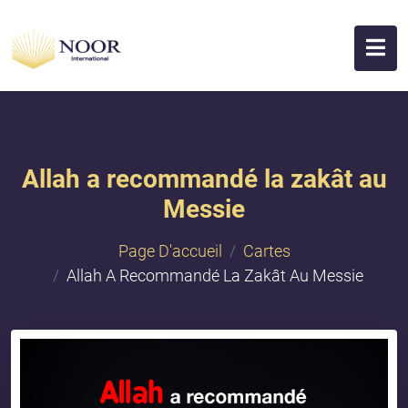
Allah a recommandé la zakât au
Messie
Page D'accueil
Cartes
Allah A Recommandé La Zakât Au Messie