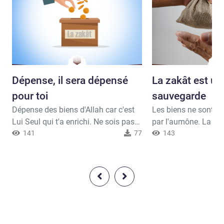
Dépense, il sera dépensé
La zakât est un
pour toi
sauvegarde
Dépense des biens d'Allah car c'est
Les biens ne sont en rien diminué
Lui Seul qui t'a enrichi. Ne sois pas
par l'aumône. La zak
avare envers tes proches et ceux qui
141
77
devenir un des alliés d'Allah. C'est u
143
sont dans le besoin. Profite de
des piliers essentiel
l'occasion que te donne ta richesse
tu ne dois pas négliger.Allah, exalté
avant que tu ne deviennes pauvre,
soit-Il, a dit: Vos seuls alliés sont
car c'est Lui Seul qui peut te rendre
certes Allah Son Messager et ceux
pauvre. Allah, exalté soit-Il, a dit :Ils
qui, ayant cru, obser
t’interrogent à propos de ce qu’ils
s’acquittent de la zakâ
do...
s’incl...