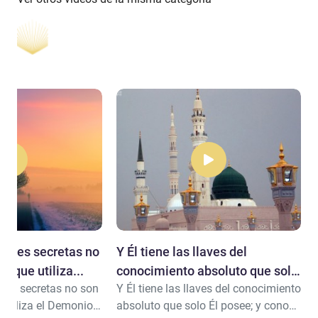
iones secretas no
Y Él tiene las llaves del
s que utiliza...
conocimiento absoluto que solo
nes secretas no son
Y Él tiene las llaves del conocimiento
Él posee
 utiliza el Demonio
absoluto que solo Él posee; y conoce