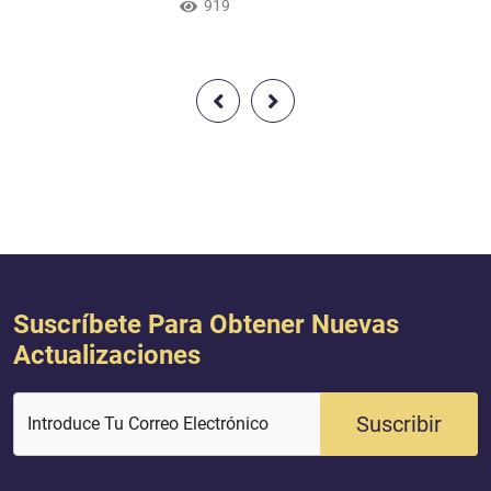
s creyentes, mas el
todo lo que existe en la tierra y en el
919
e perjudicarlos en
mar. No cae una hoja (de un árbol)
entimiento de Al-lah.
sin que Él lo sepa; y no hay semilla
sitan su confianza
en la oscuridad de la tierra ni nada
húmedo o seco que no conste en un
claro registro.
Suscríbete Para Obtener Nuevas
Actualizaciones
Suscribir
Introduce Tu Correo Electrónico