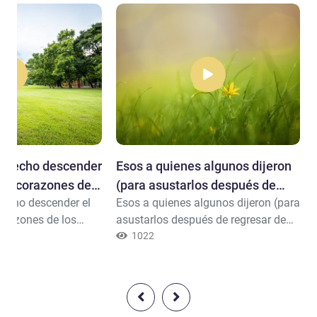
ha hecho descender
Esos a quienes algunos dijeron
los corazones de
(para asustarlos después de
hecho descender el
Esos a quienes algunos dijeron (para
ara..."
regresar de Uhud):
orazones de los
asustarlos después de regresar de
que aumente su fe
Uhud): “(Los idólatras de La Meca)
1022
n (y el
se han reunido contra ustedes,
e los preceptos de
¡témanles!”. Mas ello no hizo sino
ertenecen los
aumentar su fe, y dijeron: “Al-lah nos
ielos y de la tierra; y
basta (contra ellos); ¡y qué excelente