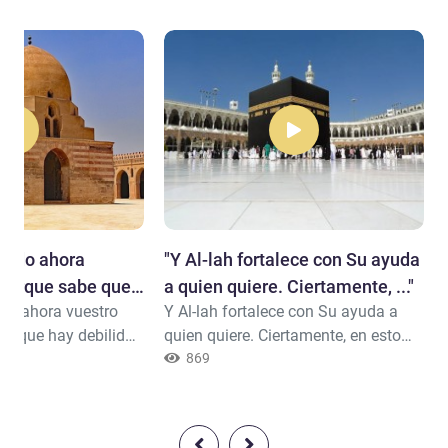
nuado ahora
"Y Al-lah fortalece con Su ayuda
 porque sabe que
a quien quiere. Ciertamente, ..."
ado ahora vuestro
Y Al-lah fortalece con Su ayuda a
n.."
be que hay debilidad
quien quiere. Ciertamente, en esto
 pues, cien hombres
hay una lección para los dotados de
869
 vuestros deberían
clarividencia. (3: 13)
os (del ejército
a dos mil[1] con el