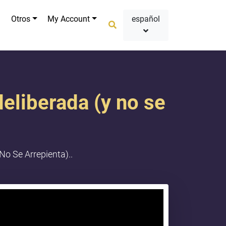
Otros
My Account
español
eliberada (y no se
o Se Arrepienta)..