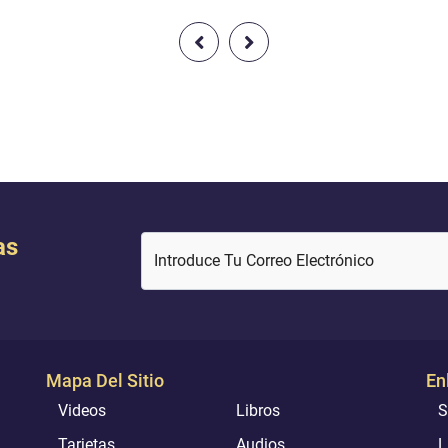
as
Introduce Tu Correo Electrónico
Mapa Del Sitio
En
Videos
Libros
S
Tarjetas
Audios
L