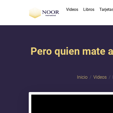
Videos
Libros
Tarjeta
Pero quien mate a
Inicio
Videos
{