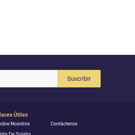
Suscribir
laces Útiles
obre Nosotros
Contáctenos
ista De Surahs