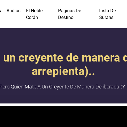
s
Audios
El Noble
Páginas De
Lista De
Corán
Destino
Surahs
 un creyente de manera d
arrepienta)..
Pero Quien Mate A Un Creyente De Manera Deliberada (y N