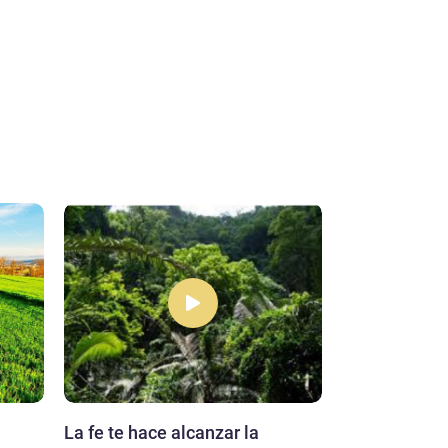
La fe te hace alcanzar la
Los padres e