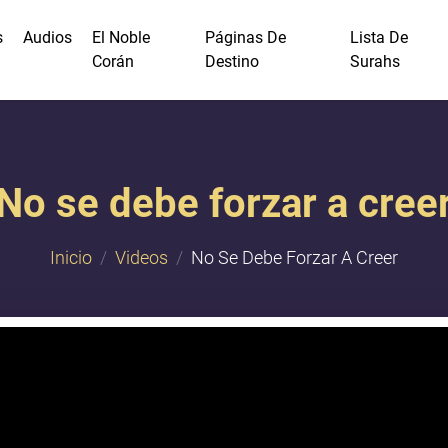
s
Audios
El Noble
Páginas De
Lista De
Corán
Destino
Surahs
No se debe forzar a cree
Inicio
Videos
No Se Debe Forzar A Creer