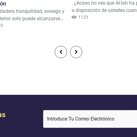
. ¿Acaso no ves que Al-lah ha
zón
a disposición de ustedes cuan
dadera tranquilidad, sosiego y
en la tierra, así como las
1123
terior solo puede alcanzarse
embarcaciones que navegan p
 fe en Dios, en el Corán y en el
35
mar por orden Suya? Y sostien
ta Muhammad, la paz y las
cielo para evitar que caiga sob
ciones de Dios sean con
tierra, a menos que así lo quie
felicidad_en_el_Coran#
Ciertamente, Al-lah es Compas
Misericordioso con los hombr
as
Introduce Tu Correo Electrónico