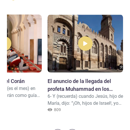
 del Corán
El anuncio de la llegada del
án (es el mes) en
profeta Muhammad en los
l Corán como guía
6- Y (recuerda) cuando Jesús, hijo de
libros sagrados
s con pruebas
María, dijo: “¡Oh, hijos de Israel!, yo
rlos y hacerles
soy realmente un Mensajero de Al-
809
a verdad y la
lah enviado a ustedes para
los de ustedes que
confirmarles el mensaje de la Torá