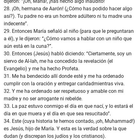
dijeron: “¡Oh, María!, ¡has hecho algo inaudito!
28. ¡Oh, hermana de Aarón! (¿Cómo has podido hacer algo
así?). Tu padre no era un hombre adúltero ni tu madre una
indecente”.
29. Entonces María señaló al niño (para que le preguntaran
a él), y le dijeron: “¿Cómo vamos a hablar con un niño que
aún está en la cuna?”.
30. Entonces (Jesús) habló diciendo: “Ciertamente, soy un
siervo de Al-lah, me ha concedido la revelación (el
Evangelio) y me ha hecho Profeta.
31. Me ha bendecido allí donde esté y me ha ordenado
cumplir con la oración y entregar caridadmientras viva.
32. Y me ha ordenado ser respetuoso y amable con mi
madre y no ser arrogante ni rebelde.
33. La paz estuvo conmigo el día en que nací, y lo estará el
día en que muera y el día en que sea resucitado”.
34. Este (cuya historia te hemos contado, ¡oh, Muhammad!)
es Jesús, hijo de María. Y esta es la verdad sobre la que
dudan (y discrepan los judíos y los cristianos).