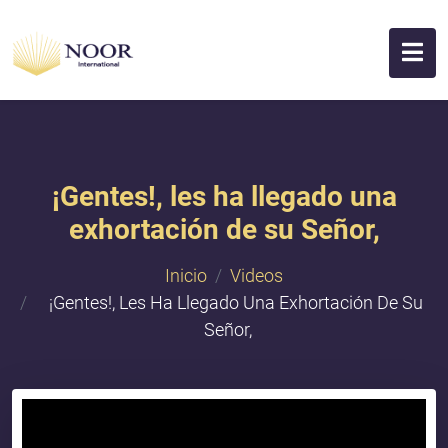
¡Gentes!, les ha llegado una
exhortación de su Señor,
Inicio
Videos
¡Gentes!, Les Ha Llegado Una Exhortación De Su
Señor,
{