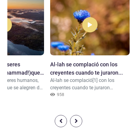
los seres
Al-lah se complació con los
,Muhammad!)que
creyentes cuando te juraron...
los seres humanos,
Al-lah se complació[1] con los
favor y de la
 que se alegren del
creyentes cuando te juraron
e Dios
sericordia de Dios
fidelidad bajo el árbol (en
958
ia el Islam), pues
Hudaibiyah) y sabía lo que había en
e todo lo que puedan
sus corazones. Hizo descender el
a vida)} [Corán
sosiego sobre ellos y los
recompensó con una
cercana victoria (en Jaibar)