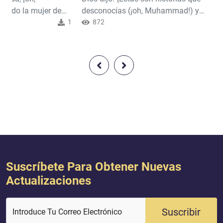
ando la mujer de
desconocías (¡oh, Muhammad!) y
ñor!, he hecho el voto
1
que te revelamos. Y no estabas
872
u servicio lo que
presente cuando echaban a suertes
re; acéptalo, pues.
quién tutelaría a María ni eras
eres el Oyente (de
testigo de cuando discutían (al
, el Omnisciente”.Y
respecto)} [Corán 3:44].
 a luz, dijo:
o a luz a una niña —y
 lo que había da...
Suscríbete Para Obtener Nuevas
Actualizaciones
Suscribir
Introduce Tu Correo Electrónico