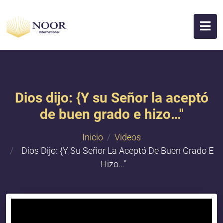
Dios dijo: {Y su Señor la aceptó
de buen grado e hizo…"
Inicio
Videos
Dios Dijo: {Y Su Señor La Aceptó De Buen Grado E
Hizo…"
{