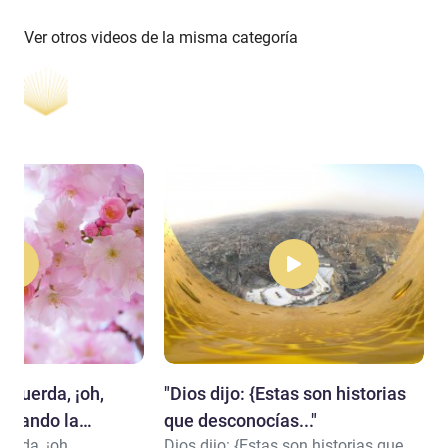
Ver otros videos de la misma categoría
(recuerda, ¡oh,
"Dios dijo: {Estas son historias
cuando la
que desconocías..."
cuerda, ¡oh,
Dios dijo: {Estas son historias que