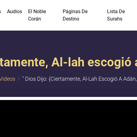
s
Audios
El Noble
Páginas De
Lista De
Corán
Destino
Surahs
ertamente, Al-lah escogió a
Videos
" Dios Dijo: {Ciertamente, Al-Lah Escogió A Adán, 