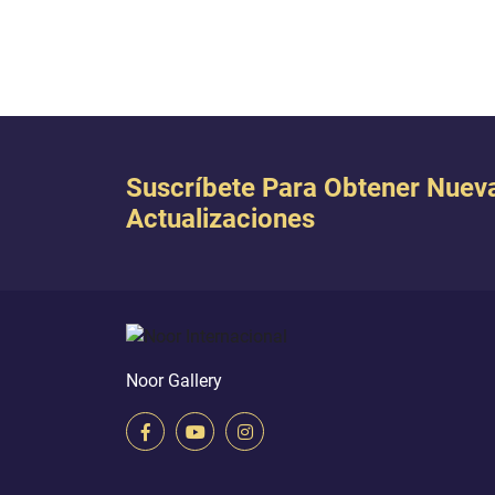
 dado a luz a
Nuestra misericordia’. Y es un
perfec
en sabía lo que
asunto que ya ha sido decretado”}
dijo (
[Corán 19:20,21].
de ti e
Suscríbete Para Obtener Nuev
Actualizaciones
Noor Gallery