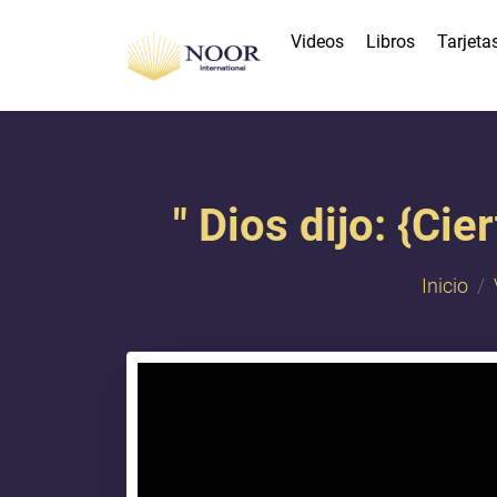
Videos
Libros
Tarjeta
" Dios dijo: {Ci
Inicio