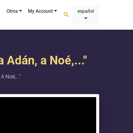
Otros
My Account
español
 Adán, a Noé,..."
A Noé,..."