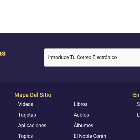
ta de un hombre. (María) le
Crean, pues, en Al-lah y en to
asustada al verlo): “Me refugio
mensajeros. Y no digan que Al-
n e...
as
Introduce Tu Correo Electrónico
Mapa Del Sitio
En
Videos
Libros
S
Tarjetas
Audios
L
Aplicaciones
Álbumes
Topics
El Noble Corán