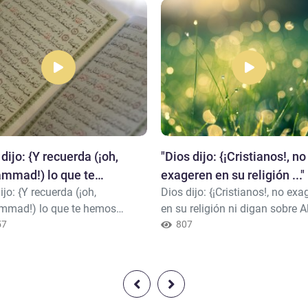
 dijo: {Y recuerda (¡oh,
"Dios dijo: {¡Cristianos!, no
mmad!) lo que te
exageren en su religión ..."
ijo: {Y recuerda (¡oh,
Dios dijo: {¡Cristianos!, no exa
..."
mad!) lo que te hemos
en su religión ni digan sobre A
do en este Libro (el Corán)
57
salvo la verdad. El Mesías Jes
807
 de María, cuando esta se
hijo de María, no es sino un
 de su familia para retirarse a
Mensajero de Al-lah a quien cr
ar orientado hacia el Este, y se
partir de la palabra “sé” trans
 de ella. Entonces le enviamos
a María (a través del ángel Gab
el Gabriel bajo la forma
y un soplo de vida creado por 