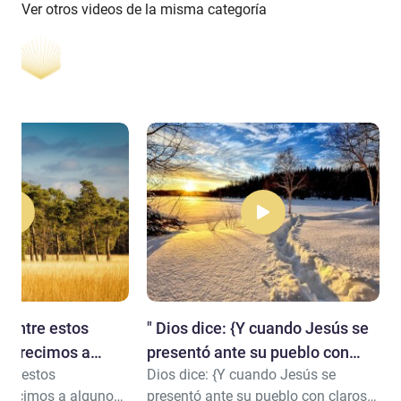
Ver otros videos de la misma categoría
e entre estos
" Dios dice: {Y cuando Jesús se
avorecimos a
presentó ante su pueblo con
ntre estos
Dios dice: {Y cuando Jesús se
cima..."
claros milagros..."
orecimos a algunos
presentó ante su pueblo con claros