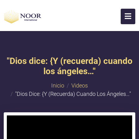
"Dios dice: {Y (recuerda) cuando
los ángeles…"
Inicio
Videos
"Dios Dice: {Y (recuerda) Cuando Los Ángeles…"
{