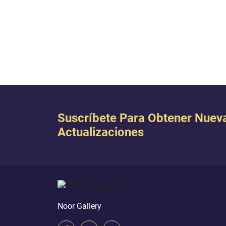
ia el Este,(16)-
cristianos).} [Corán 19:34 ].
a ti, 
ntonces le
Tú ere
riel bajo la
[Corán
 hombre.(17)-
ada al verlo):
Suscríbete Para Obtener Nuev
Actualizaciones
Noor Gallery