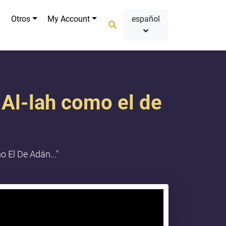
Otros
My Account
español
 Al-lah como el de
 El De Adán..."