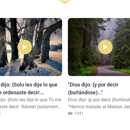
dijo: {Solo les dije lo que
"Dios dijo: {y por decir
 ordenaste decir:
(burlándose):.."
ijo: {Solo les dije lo que Tú me
Dios dijo: {y por decir (burlánd
en.."
ste decir: ‘Adoren (solamente)
“Hemos matado al Mesías Jes
ah, mi Señor y su Señor’. Y fui
5
hijo de María, el Profeta de Al-
1041
tigo mientras permanecí entre
Pero no lo mataron ni lo
 mas, cuando me ascendiste [1]
crucificaron, sino que se les h