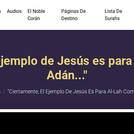
s
Audios
El Noble
Páginas De
Lista De
Corán
Destino
Surahs
ejemplo de Jesús es para
Adán..."
s
"Ciertamente, El Ejemplo De Jesús Es Para Al-Lah Como