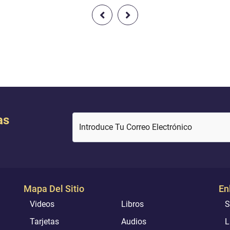
fuiste Tú Quien los supervisó; y
creer . Y quienes discrepan so
s testigo de todas las cosas. }
ello están llenos de dudas. No
 5: 117].
ninguna certeza y tan solo se
apoyan en conjeturas, pues, c
toda seguridad, no lo mataron
Al-lah lo asc...
as
Introduce Tu Correo Electrónico
Mapa Del Sitio
En
Videos
Libros
S
Tarjetas
Audios
L