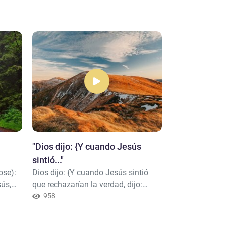
"Dios dijo: {Y cuando Jesús
" Dios dice: 
sintió..."
presentó ant
ose):
Dios dijo: {Y cuando Jesús sintió
Dios dice: {Y 
claros milagro
ús,
que rechazarían la verdad, dijo:
presentó ante 
lah”.
“¿Quién me apoyará en la causa de
958
milagros y prue
1318
Al-lah?”. Sus discípulos dijeron:
“Ciertamente, 
izo
“Nosotros te apoyaremos en la
como Profeta p