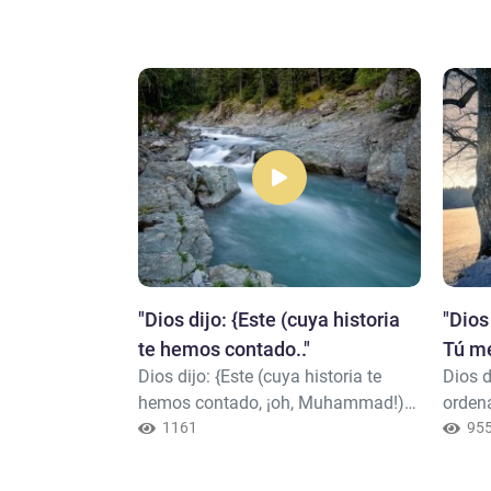
rda (¡oh,
"​Dios dijo: {Este (cuya historia
"Dios 
te hemos contado.."
Tú me
(¡oh,
Dios dijo: {Este (cuya historia te
Dios d
‘Ador
te hemos
hemos contado, ¡oh, Muhammad!)
ordena
 (el Corán)
es Jesús, hijo de María. Y esta es la
1161
a Al-l
95
ndo esta se
verdad sobre la que dudan (y
su tes
ara retirarse a
discrepan los judíos y los
ellos;