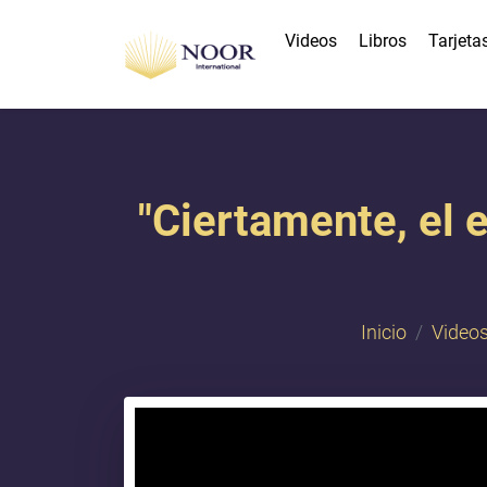
Videos
Libros
Tarjeta
"Ciertamente, el 
Inicio
Video
{