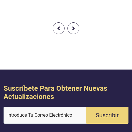
ignatarios del Faraón
discutiendo acerca
te. ¡Huye! Soy un
ara ti”. (28:20)
Suscríbete Para Obtener Nuevas
Actualizaciones
Suscribir
Introduce Tu Correo Electrónico