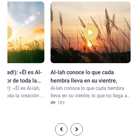
mad!): «Él es Al-
Al-lah conoce lo que cada
Señor de toda la
hembra lleva en su vientre,
d!): «Él es Al-lah,
Al-lah conoce lo que cada hembra
único que merece
de toda la creación y
lleva en su vientre, lo que no llega a
ece ser adorado);
completarse en el útero y las
183
o. »No ha
gestaciones que superan la media .
ún hijo ni ha sido
Todojunto a Él tiene su determinada
no hay nada ni
medida.Él es el Conocedor del gaib y
meje a Él».
de lo manifiesto, y es el más Grande