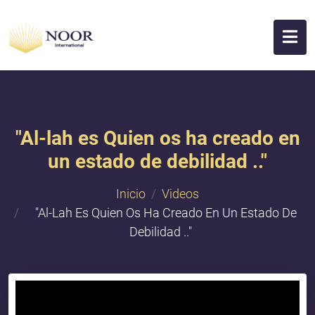
"Al-lah es Quien os ha creado en
un estado de debilidad .."
Inicio
Videos
"Al-Lah Es Quien Os Ha Creado En Un Estado De
Debilidad .."
{