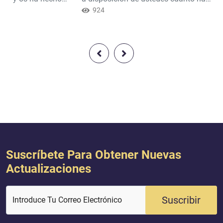
 para devolveros
en la tierra, así como las
924
 debilidad de la
embarcaciones que navegan por el
que quiere; y Él es el
mar por orden Suya? Y sostiene el
 Todopoderoso
cielo para evitar que caiga sobre la
tierra, a menos que así lo quiera.
Ciertamente, Al-lah es Compasivo y
Misericordioso con los hombres.
Suscríbete Para Obtener Nuevas
Actualizaciones
Suscribir
Introduce Tu Correo Electrónico