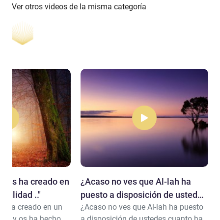
Ver otros videos de la misma categoría
en os ha creado en
¿Acaso no ves que Al-lah ha
bilidad .."
puesto a disposición de ustedes
os ha creado en un
¿Acaso no ves que Al-lah ha puesto
cuanto hay en la tierra,
idad y os ha hecho
a disposición de ustedes cuanto hay