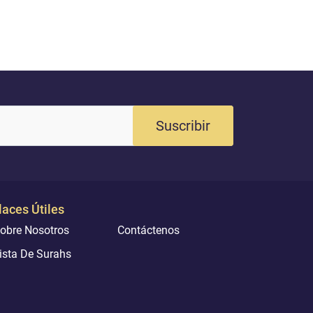
Suscribir
laces Útiles
obre Nosotros
Contáctenos
ista De Surahs