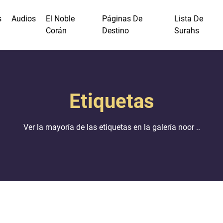
s
Audios
El Noble
Páginas De
Lista De
Corán
Destino
Surahs
Etiquetas
Ver la mayoría de las etiquetas en la galería noor ..