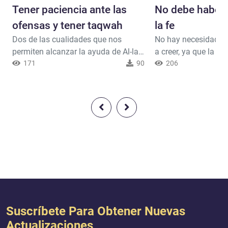
Tener paciencia ante las
No debe haber 
ofensas y tener taqwah
la fe
Dos de las cualidades que nos
No hay necesidad de
permiten alcanzar la ayuda de Al-lah
a creer, ya que la fe 
son la paciencia y el autocontrol
171
90
verdadera son claras
206
para no actuar de manera incorrecta
el intelecto las acep
con los no musulmanes que se
lah dice: {No debe h
muestran agresivos contra el Islam.
la religión. El buen
Al-lah dice: {Si les sucede algo
mostrado con clarida
bueno, se afligen; pero si les sucede
extravío. Y aquel qu
algo malo, se alegran. Mas si son
Demonio y a cualqui
pacientes y temen a Al-lah, lo que t...
adoración fuera de Al
Suscríbete Para Obtener Nuevas
Actualizaciones