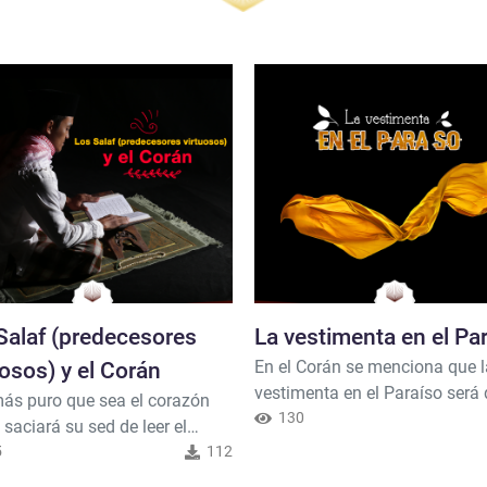
Salaf (predecesores
La vestimenta en el Pa
En el Corán se menciona que l
uosos) y el Corán
vestimenta en el Paraíso será 
más puro que sea el corazón
seda y usarán joyas de oro. D
130
saciará su sed de leer el
dijo: {Por cierto que los piado
 (‘Uzman Ibn ‘Affan).
5
112
estarán en un lugar seguro,- E