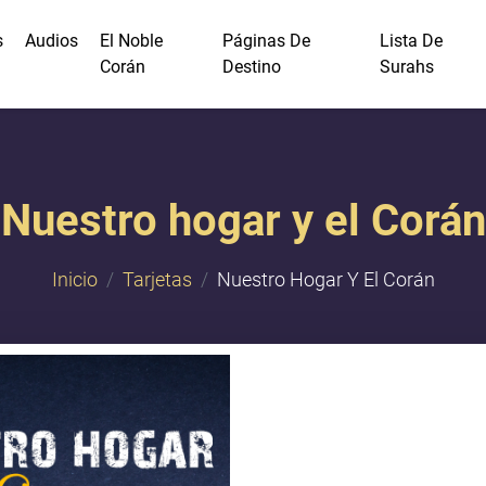
s
Audios
El Noble
Páginas De
Lista De
Corán
Destino
Surahs
Nuestro hogar y el Corán
Inicio
Tarjetas
Nuestro Hogar Y El Corán