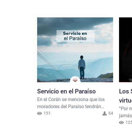
Servicio en el Paraíso
Los 
En el Corán se menciona que los
virt
moradores del Paraíso tendrán
“Por 
sirvientes: {Él Señor de los dos
151
64
jamás 
orientes y de los dos occidentes
Corán”
12
[solsticios y equinoccios].- ¿Cuál de