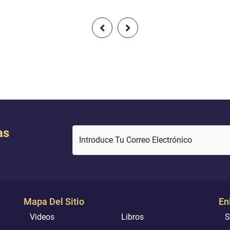
jardines y manantiales.- Vesti
fina seda y brocado, y se sent
unos frente a otros.} [44:51-53]
cambio, quienes crean y obren
rectamente sepan que
recompensaremos todas sus..
as
Introduce Tu Correo Electrónico
Mapa Del Sitio
En
Videos
Libros
S