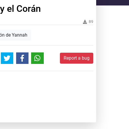
y el Corán
89
ión de Yannah
Report a bug