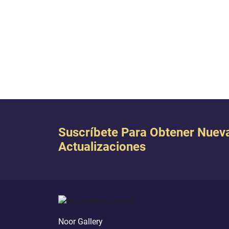
las gracias de vuestro Señor
negaréis?} [Corán 55:17-18]; y {Y
rondarán entre ellos sirvientes de
eterna juventud [con bebidas y
alimentos]. Cuando les veas creerás
que son perlas espa...
Suscríbete Para Obtener Nuev
Actualizaciones
Noor Gallery