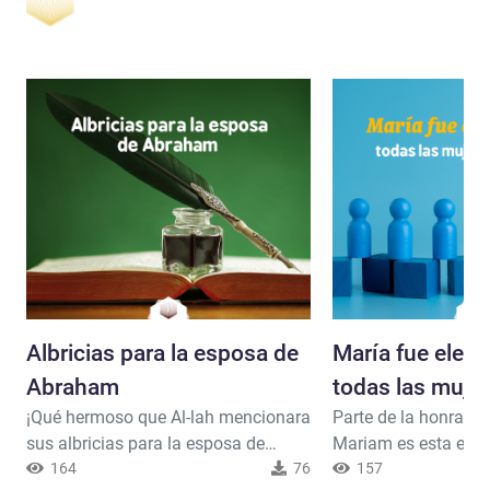
Albricias para la esposa de
María fue elegi
Abraham
todas las mujer
¡Qué hermoso que Al-lah mencionara
Parte de la honra que
mundo
sus albricias para la esposa de
Mariam es esta elec
Abraham (Sara) respecto a Isaac y
164
76
purificación, y su e
157