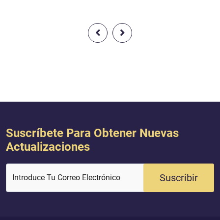
Jacob en Su libro sagrado, lo cual
en el sagrado Corán. 
nos indica el elevado rango de esta
(recuerda) cuando l
familia! Al-lah dijo: {Y la mujer de
dijeron (a María): “¡M
Abraham, que se hallaba presente,
ha escogido, te ha pu
se rio (sorprendida al saber que los
elegido a ti entre la
invitados eran ángeles) y estos le
todos los pueblos} [
anunciaron que Al-lah le concederí...
Suscríbete Para Obtener Nuevas
Actualizaciones
Suscribir
Introduce Tu Correo Electrónico