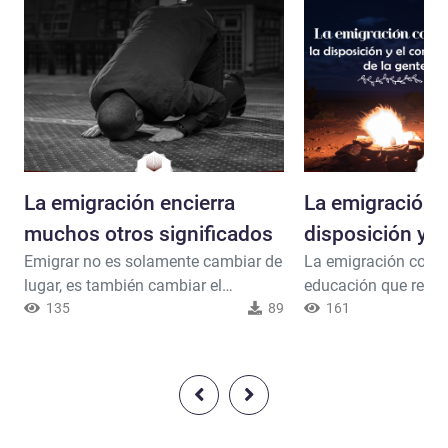
La emigración encierra
La emigración 
muchos otros significados
disposición y el
Emigrar no es solamente cambiar de
La emigración confi
compromiso de 
lugar, es también cambiar el
educación que recibi
comportamiento, dejar los pecados,
135
89
sahaba, su disposic
161
alejarse de la gente corrupta y
compromiso. Demos
entregarse por completo a Dios.
estaban listos para g
humanidad, establece
cumplir con los ma
Dios.#la_emigración