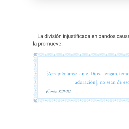
La división injustificada en bandos caus
la promueve.
{Arrepiéntanse ante Dios, tengan tem
adoración], no sean de eso
[Corán 30:31-32].