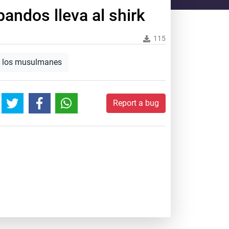
bandos lleva al shirk
115
e los musulmanes
Report a bug