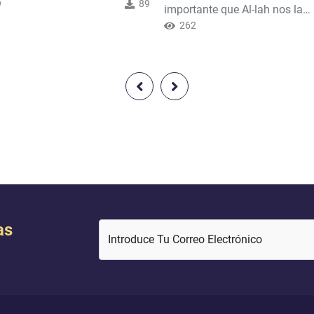
ciendo Sus mandatos y
9
89
importante que Al-lah nos la
do caer en sus prohibiciones.
encomendó, como se la enco
262
 dijo: {[…] aférrense a Dios,
a los profetas. Al-lah dijo: {Les he
 es su Protector. ¡Qué
legislado la misma religión
nte Protector, y qué excelente
[monoteísta] que le había
or!} [Corán 22:78].
encomendado a Noé, y que te 
revelado a ti [en el Corán] y qu
encomendé a Abraham, a Moi
a Jesús, para que sean firmes 
práctica de...
as
Introduce Tu Correo Electrónico