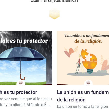
Examinar tarjetas islámicas
ah es tu protector
La unión es un funda
a vez sentiste que Al-lah es tu
de la religión
tor y tu aliado? Aférrate a Él
La unión en torno a la religión