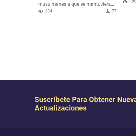
obede
22
musulmanes a que se mantuvieran
evitan
unidos; mira con qué los compara el
234
77
Al-lah
Corán, Al-lah dijo: {Dios ama a
pues Él
quienes luchan por Su causa en
excele
filas ordenadas, como si fueran una
Defens
edificación sólida} [Corán 61:4].
Suscríbete Para Obtener Nuev
Actualizaciones