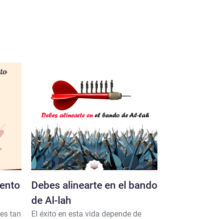
mento
Debes alinearte en el bando
El mandato
de Al-lah
la beneficen
 es tan
El éxito en esta vida depende de
Al-lah exhorta