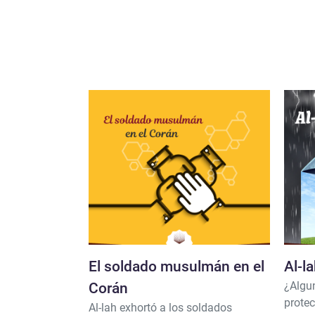
El soldado musulmán en el
Al-l
¿Algun
Corán
protec
Al-lah exhortó a los soldados