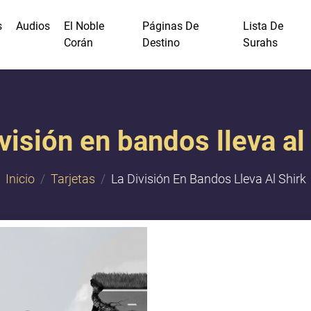
s
Audios
El Noble
Páginas De
Lista De
Corán
Destino
Surahs
visión en bandos lleva al
Inicio
Tarjetas
La División En Bandos Lleva Al Shirk