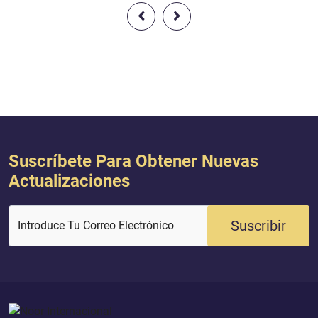
colindantes y hay viñedos, cultivos y
impurezas?... ¡Es el 
palmeras, algunas de las cuales
Dice Al-lah: {Y tiene
parten de un mismo tronco y otras
un ejemplo para refl
no; y todo es irrigado por una misma
damos de beber, de e
agua (a pesar de sus diferencias). Y
la sangre, una leche
pr...
agradable),...
Suscríbete Para Obtener Nuevas
Actualizaciones
Suscribir
Introduce Tu Correo Electrónico