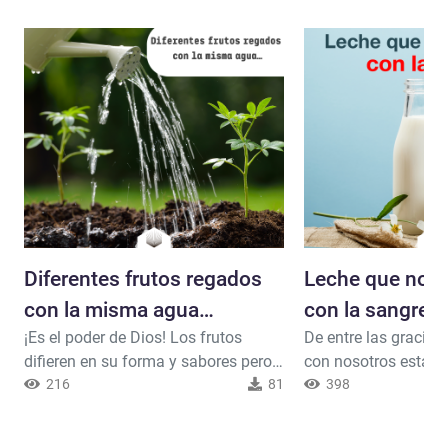
Diferentes frutos regados
Leche que no s
con la misma agua…
con la sangre
¡Es el poder de Dios! Los frutos
De entre las gracias
difieren en su forma y sabores pero
con nosotros está qu
todos fueron regados con la misma
216
81
vaca produzca leche 
398
agua. Dice Al-lah: {Y en la tierra hay
¿Cómo es que se da
terrenos distintos que son
sin que la leche se 