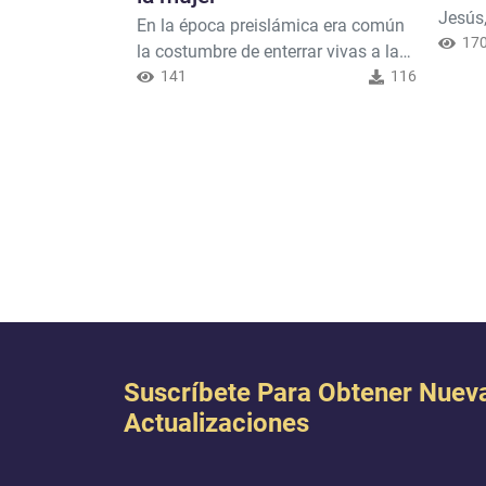
Jesús,
En la época preislámica era común
caract
17
la costumbre de enterrar vivas a las
madre,
niñas recién nacidas. Al iniciar la
141
116
sea co
revelación del Corán, se condenó y
Dios: 
prohibió este crimen y se estableció
histo
que la mujer tiene los mismo
en el 
derechos y obligaciones que el
apartó
hombre, recordando que los unos
un lug
descienden de los otros. Si después
para...
de haber sabido esto, sigues
pensando que...
Suscríbete Para Obtener Nuev
Actualizaciones