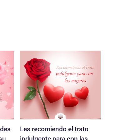
edes
Les recomiendo el trato
Las mujere
 su
indulgente para con las
semejantes