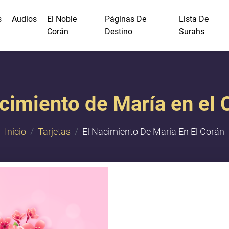
s
Audios
El Noble
Páginas De
Lista De
Corán
Destino
Surahs
acimiento de María en el 
Inicio
Tarjetas
El Nacimiento De María En El Corán