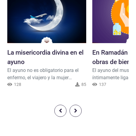
La misericordia divina en el
En Ramadán au
ayuno
obras de bien
El ayuno no es obligatorio para el
El ayuno del musul
enfermo, el viajero y la mujer
íntimamente ligado a
menstruante. Esto es lo que ordenó
128
85
de obras de bien, d
137
el Dios Misericordioso al que
Ramadán debe alime
adoramos los musulmanes. Dios,
necesitada con el m
Alabado sea, dice: {[…] y quien esté
comida que come su
enfermo o de viaje (y no ayune) que
perfeccionar su ayun
compense los días no ayunados
aumenta el sentido c
más tarde. Dios quiere hacérselo
humanitario del indi
fácil y no difícil […]} [Corán 2:185]...
Alabado sea, dice: {