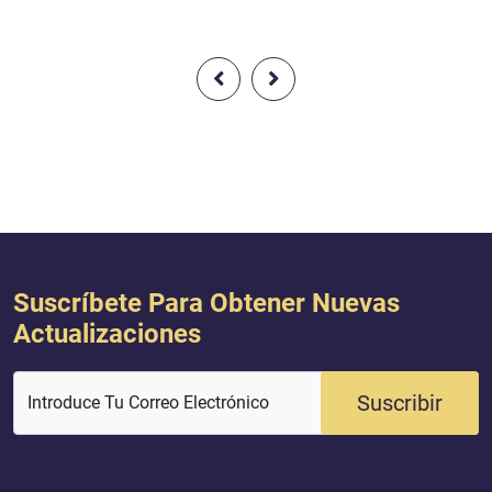
hacemos y recompensa a cada uno
espacio sideral. ¿Qu
de manera justa. Dios dijo: {[…] Y
poder? Dios dijo: {L
quien voluntariamente haga el bien,
poder en la Tierra y
sepa que Dios se lo recompensará,
medios para que viva
pues Él premia las buenas
¡qué poco agradecen!
intenciones} [Corán 2:158].
Suscríbete Para Obtener Nuevas
Actualizaciones
Suscribir
Introduce Tu Correo Electrónico