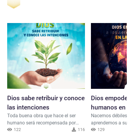
Dios sabe retribuir y conoce
Dios empoderó 
las intenciones
humanos en la t
Toda buena obra que hace el ser
Nacemos débiles e i
humano será recompensada por
aprendemos a surcar 
Dios, pues Dios sabe todo lo que
122
116
mares, e incluso a sa
129